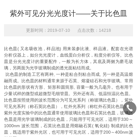
紫外可见分光光度计——关于比色皿
更新时间：2019-07-10 点击次数：14218
比色皿( 又名吸收池，样品池) 用来装参比液、样品液。配套在光谱
分析仪器上，如分光光度计，血线蛋白分析仪，粒度分析仪等。比色
皿是分光光度计的重要配件，一般为长方体，其底及两侧为磨毛玻
璃，另两面为光学玻璃制成的透光面粘结而成。
比色皿的制造工艺有两种, 一种是粘合剂粘合而成, 另一种是高温熔
融而成。比色皿的材料通常来源于石英、熔凝硅石和光学玻璃。常用
比色皿的形状有方形、矩形和圆筒形, 容量一般为几毫升。也有用于
少量试样的微型或超微型毛细管皿。另外还有高、低温恒温比色皿。
比色皿按照使用的波长范围分为可见光系列（称玻璃比色皿），紫外
可见光系列（称石英比色皿），红外光系列（称红外石英比色皿）。
紫外光度实验中的比色皿通常使用玻璃比色皿和石英比色皿，玻璃比
色皿是用光学玻璃制成的比色皿，只能用于可见光区，适用于330～
1000nm 波长范围，石英比色皿是用熔融石英( 氧化硅) 制成的比色
皿，既适用于紫外光区，也可用于可见光区，适用于200～400nm波