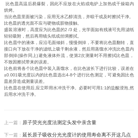
比色皿高温后易爆裂，因此不应放在火焰或电炉上加热或干燥箱内
烘烤。
当比色皿里面被污染，应用无水乙醇清洗，并晾干或及时擦拭干净。
比色皿的透光面不应与硬物或脏物接触。
盛装溶液时，高度应为比色皿的2 /3 处，光学面如有残液可先用滤纸
轻轻吸附，然后再用镜头纸或丝绸擦拭。
比色皿中的液体，应沿毛面倾斜，慢慢倒掉，不要将比色皿翻转，直
接口向下放在干净的滤纸上吸干剩余液，然后用蒸馏水冲洗比色皿内
部倒掉(操作同上)避免液体外流，使第2次测量时不用擦拭比色皿，
不致因擦拭带来的误差。
比色前将各个比色皿中装入蒸馏水，在比色波长下进行比较，误差在
±0.001吸光度以内的比色皿选出4-8个进行比色测定，可避免因比色
皿差异造成测量误差。
比色皿在使用后,应立即用水冲洗干净。必要时可用1:1的盐酸浸泡,然
后用水冲洗干净。
上一篇：
原子荧光光度法测定头发中汞含量
下一篇：
延长原子吸收分光光度计的使用寿命离不开这几点