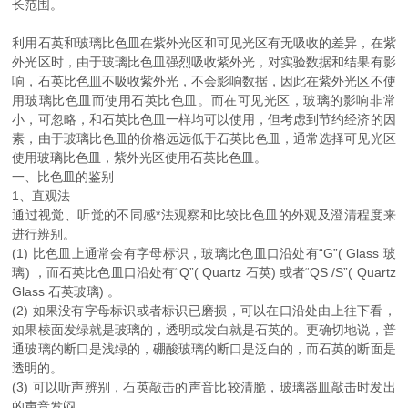
长范围。
利用石英和玻璃比色皿在紫外光区和可见光区有无吸收的差异，在紫
外光区时，由于玻璃比色皿强烈吸收紫外光，对实验数据和结果有影
响，石英比色皿不吸收紫外光，不会影响数据，因此在紫外光区不使
用玻璃比色皿而使用石英比色皿。而在可见光区，玻璃的影响非常
小，可忽略，和石英比色皿一样均可以使用，但考虑到节约经济的因
素，由于玻璃比色皿的价格远远低于石英比色皿，通常选择可见光区
使用玻璃比色皿，紫外光区使用石英比色皿。
一、比色皿的鉴别
1、直观法
通过视觉、听觉的不同感*法观察和比较比色皿的外观及澄清程度来
进行辨别。
(1) 比色皿上通常会有字母标识，玻璃比色皿口沿处有“G”( Glass 玻
璃) ，而石英比色皿口沿处有“Q”( Quartz 石英) 或者“QS /S”( Quartz
Glass 石英玻璃) 。
(2) 如果没有字母标识或者标识已磨损，可以在口沿处由上往下看，
如果棱面发绿就是玻璃的，透明或发白就是石英的。更确切地说，普
通玻璃的断口是浅绿的，硼酸玻璃的断口是泛白的，而石英的断面是
透明的。
(3) 可以听声辨别，石英敲击的声音比较清脆，玻璃器皿敲击时发出
的声音发闷。