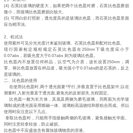
(4) 石英比玻璃的硬度大，如果把两个比色皿对磨，石英比色皿磨损
微小，而玻璃比色皿磨损比较大。
(5) 可用白炽灯照射，透光度高的是玻璃比色皿，而石英比色皿里面
应当稍浑浊。
2、机试法
使用紫外可见分光光度计来鉴别玻璃、石英比色皿和配对比色皿。
现行国家检定规程规定石英比色皿在250nm下吸光度应小于
0.07abs，若吸光度大于0.07abs 则为玻璃比色皿。
比色皿内不放置任何样品，以空气为介质，波长设置250nm，调
零。将比色皿放置在样品道，吸光值小于0.07abs的是石英的，反之
是玻璃的。
二、比色皿的使用
在使用比色皿时,两个透光面要*平行,并垂直置于比色皿架中,以在
测量时,入射光垂直于透光面,避免光的反射损失,光程固定。
比色皿一般为长方体，其底及两侧为磨毛玻璃，另两面为光学玻
璃制成的透光面采用熔融一体、玻璃粉高温烧结和胶粘合而成。所以
使用时应注意以下几点。
拿取比色皿时，只能用手指接触两侧的毛玻璃，避免接触光学面。
同时注意轻拿轻放，防止破损。
比色皿中不应盛放含有腐蚀玻璃物质的溶液。