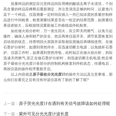
批量样品的测定应注意样品间应用稀的酸或去离子水清洗，个别
高含量的样品应稀释后重新测定，并注意清洗足够的时问，以避免污
染下一个样品。仪器测量一定时间应插入一些已知浓度的质量控制样
品进行中间检查，检查测量结果是否在一给定的结果范围，如测量结
果误差较大，应根据情况重新做工作曲线或停机检查。
如在做火焰分析时，万一发生回火，应立即关闭燃气，以免引起
爆炸，确保人身和财产的安全。然后再将仪器开关、调节装置恢复到
启动前的状态，待查明回火原因并采取相应措施后再继续使用。在做
石墨炉分析时，如遇到突然停水，应迅速切断主电源，以免烧坏石墨
炉。仪器工作时，如果遇到突然停电，此时如正在做火焰分析，则应
迅速关闭燃气;若正在做石墨炉分析时，则迅速切断主机电源;然后将
原子吸收分光光度计各部分的控制机构恢复到停机状态，待通电后，
再按仪器的操作程序重新开启。
以上内容就是
原子吸收分光光度计
的操作方法以及注意事项，那
么你们在看完之后有没有对该仪器有了新的了解了呢?
上一篇：
原子荧光光度计在遇到有关信号故障该如何处理呢
下一篇：
紫外可见分光光度计波长度