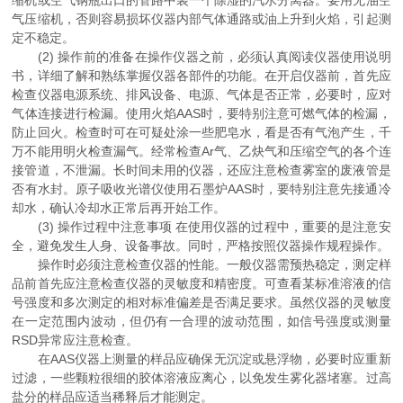
缩机或空气钢瓶出口的管路中装一个除湿的汽水分离器。要用无油空
气压缩机，否则容易损坏仪器内部气体通路或油上升到火焰，引起测
定不稳定。
(2) 操作前的准备在操作仪器之前，必须认真阅读仪器使用说明
书，详细了解和熟练掌握仪器各部件的功能。在开启仪器前，首先应
检查仪器电源系统、排风设备、电源、气体是否正常，必要时，应对
气体连接进行检漏。使用火焰AAS时，要特别注意可燃气体的检漏，
防止回火。检查时可在可疑处涂一些肥皂水，看是否有气泡产生，千
万不能用明火检查漏气。经常检查Ar气、乙炔气和压缩空气的各个连
接管道，不泄漏。长时间未用的仪器，还应注意检查雾室的废液管是
否有水封。原子吸收光谱仪使用石墨炉AAS时，要特别注意先接通冷
却水，确认冷却水正常后再开始工作。
(3) 操作过程中注意事项 在使用仪器的过程中，重要的是注意安
全，避免发生人身、设备事故。同时，严格按照仪器操作规程操作。
操作时必须注意检查仪器的性能。一般仪器需预热稳定，测定样
品前首先应注意检查仪器的灵敏度和精密度。可查看某标准溶液的信
号强度和多次测定的相对标准偏差是否满足要求。虽然仪器的灵敏度
在一定范围内波动，但仍有一合理的波动范围，如信号强度或测量
RSD异常应注意检查。
在AAS仪器上测量的样品应确保无沉淀或悬浮物，必要时应重新
过滤，一些颗粒很细的胶体溶液应离心，以免发生雾化器堵塞。过高
盐分的样品应适当稀释后才能测定。