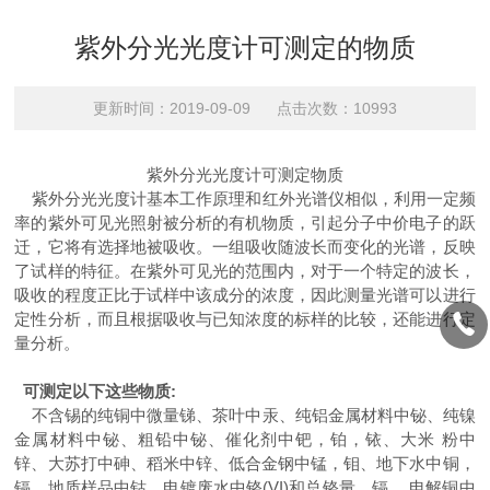
紫外分光光度计可测定的物质
更新时间：2019-09-09 点击次数：10993
紫外分光光度计可测定物质
紫外分光光度计基本工作原理和红外光谱仪相似，利用一定频
率的紫外可见光照射被分析的有机物质，引起分子中价电子的跃
迁，它将有选择地被吸收。一组吸收随波长而变化的光谱，反映
了试样的特征。在紫外可见光的范围内，对于一个特定的波长，
吸收的程度正比于试样中该成分的浓度，因此测量光谱可以进行
定性分析，而且根据吸收与已知浓度的标样的比较，还能进行定
量分析。
可测定以下这些物质:
不含锡的纯铜中微量锑、茶叶中汞、纯铝金属材料中铋、纯镍
金属材料中铋、粗铅中铋、催化剂中钯，铂，铱、大米 粉中
锌、大苏打中砷、稻米中锌、低合金钢中锰，钼、地下水中铜，
镉、地质样品中钴、电镀废水中铬(VI)和总铬量，镉、 电解铜中