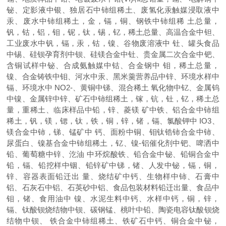
铋、定影液中银、独居石中铈组稀土、废氢化汞触媒浸取液中
汞、废水中铈组稀土，金，镉，铜、钢铁中铈组稀 土总量，
钒，钴，铝，钼，铌，钛，锡，钇，稀土总量、高温合金中钽、
工业废水中钒，镉，汞，钴，镍、谷物废溶液中 钍、罐头食品
中锡、硅钡孕育剂中钡、硅镁合金中钍、贵金属二次合金中钯、
含铜试样中铋、合成氨触媒中钴、合金钢中 钼，稀土总量，
镍、合金铸铁中钼、河水中汞、黑米羹营养品中锌、环境水样中
镉、环境水中 NO2-、黄铜中锑、混合稀土 氧化物中钇、金属钨
中镍、金属锌中锌、矿石中铈组稀土，镓，钪，钍，钇，稀土总
量，重稀土、临床样品中铅，锌、菱镁 矿中铁、铝合金中铈组
稀土，钒，镁，锶，钛，铁，铜，锌，锗，镉、氯酸钾中 IO3、
镁合金中铈，锑、锰矿中 钙、面粉中铜、钼钛锆铈合金中铈、
尿蛋白、镍基合金中铈组稀土，钇、镍-铝催化剂中钯、啤洒中
铅、葡萄糖中锌、汔油 中环烷酸铁、铅合金中铋、铅铜合金中
铅，镉、铅挖样中铟、铅锌矿中锑，锗、人发中铋，镉，铜，
锌、容器表面铅迁出 量、烧结矿中钙、生物样中铈、石膏中
铝、石灰石中铝、石英砂中铝、食品包装材料铅迁出量、食品中
钼，锗、食用油中 镍、水泥生料中钙、水样中钙，铜，锌，
镉、钛酸钡烧结物中钡、碳钢锰、桃叶中铅、陶瓷电容钛酸钡烧
结物中钡、 铁合金中铈组稀土、铁矿石中钙、铜合金中铋，