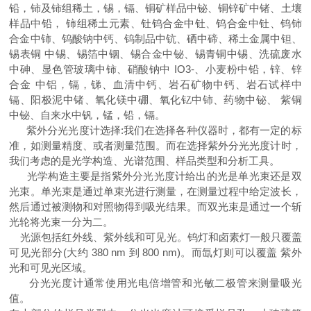
铅，铈及铈组稀土，锡，镉、铜矿样品中铋、铜锌矿中锗、土壤
样品中铅， 铈组稀土元素、钍钨合金中钍、钨合金中钍、钨铈
合金中铈、钨酸钠中钙、钨制品中钪、硒中碲、稀土金属中钽、
锡表铜 中锡、锡箔中铟、锡合金中铋、锡青铜中锡、洗硫废水
中砷、显色管玻璃中铈、硝酸钠中 IO3-、小麦粉中铅，锌、锌
合金 中铝，镉，锑、血清中钙、岩石矿物中钙、岩石试样中
镉、阳极泥中锗、氧化镁中硼、氧化钇中铈、药物中铋、 紫铜
中铋、自来水中钒，锰，铅，镉。
紫外分光光度计选择:我们在选择各种仪器时，都有一定的标
准，如测量精度、或者测量范围。而在选择紫外分光光度计时，
我们考虑的是光学构造、光谱范围、样品类型和分析工具。
光学构造主要是指紫外分光光度计给出的光是单光束还是双
光束。单光束是通过单束光进行测量，在测量过程中给定波长，
然后通过被测物和对照物得到吸光结果。而双光束是通过一个斩
光轮将光束一分为二。
光源包括红外线、紫外线和可见光。钨灯和卤素灯一般只覆盖
可见光部分(大约 380 nm 到 800 nm)。而氙灯则可以覆盖 紫外
光和可见光区域。
分光光度计通常使用光电倍增管和光敏二极管来测量吸光
值。