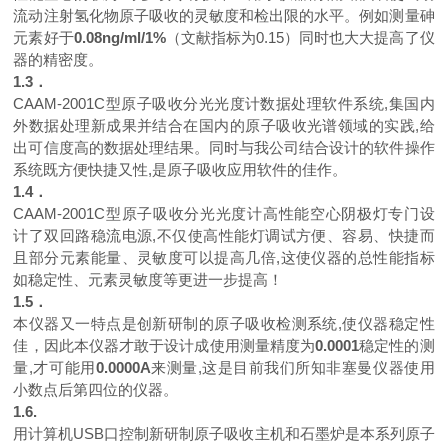
流动注射氢化物原子吸收的灵敏度和检出限的水平。例如测量砷
元素好于
0.08ng/ml/1%
（文献指标为
0.15
）同时也大大提高了仪
器的精密度。
1.3
．
CAAM-2001C
型原子吸收分光光度计数据处理软件系统
,
集国内
外数据处理新成果并结合在国内的原子吸收光谱领域的实践
,
给
出可信度高的数据处理结果。同时与我公司结合设计的软件操作
系统既方便快捷又性
,
是原子吸收应用软件的佳作。
1.4
．
CAAM-2001C
型原子吸收分光光度计高性能空心阴极灯专门设
计了双回路稳流电源
,
不仅使高性能灯调试方便、容易、快捷而
且部分元素能量、灵敏度可以提高几倍
,
这使仪器的总性能指标
如稳定性、元素灵敏度等更进一步提高！
1
.
5．
本仪器又一特点是创新研制的原子吸收检测系统
,
使仪器稳定性
佳，因此本仪器才敢于设计成使用测量精度为
0.0001
稳定性的测
量
,
才可能用
0.0000A
来测量
,
这是目前我们所知非塞曼仪器使用
小数点后第四位的仪器。
1.6.
用计算机USB口控制新研制原子吸收主机和石墨炉是本系列原子