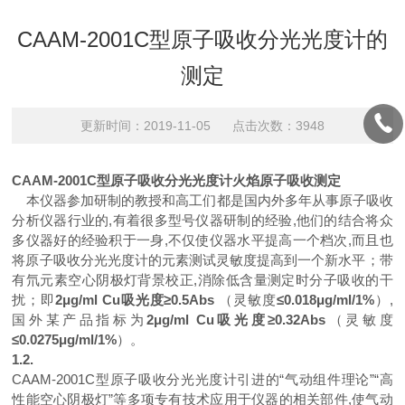
CAAM-2001C型原子吸收分光光度计的
测定
更新时间：2019-11-05 点击次数：3948
CAAM-2001C
型原子吸收分光光度计
火焰原子吸收测定
本仪器参加研制的教授和高工们都是国内外多年从事原子吸收
分析仪器行业的
,
有着很多型号仪器研制的经验
,
他们的结合将众
多仪器好的经验积于一身
,
不仅使仪器水平提高一个档次
,
而且也
将原子吸收分光光度计的元素测试灵敏度提高到一个新水平；带
有氘元素空心阴极灯背景校正
,
消除低含量测定时分子吸收的干
扰；即
2
μg/ml Cu
吸光度
≥
0.
5
A
bs
（灵敏度
≤
0.01
8
μg/ml/1%
）
,
国外某产品指标为
2μg/ml Cu
吸光度
≥
0.32A
bs
（灵敏度
≤
0.0275μg/ml/1%
）。
1
.2.
CAAM-2001C
型原子吸收分光光度计引进的
“气动组件理论”“高
性能空心阴极灯”等多项专有技术应用于仪器的相关部件,
使气动