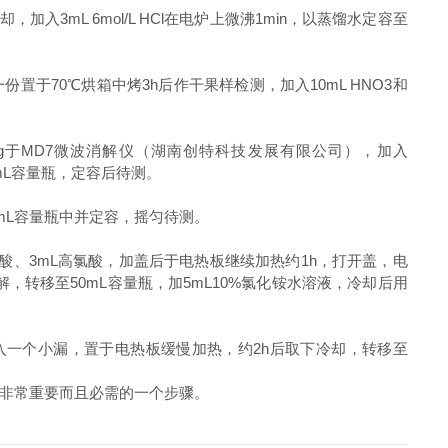
入3mL 6mol/L HCl在电炉上微沸1min，以蒸馏水定容至
一份置于70℃烘箱中烤3h后作干果样检测，加入10mL HNO3和
5g于MD7微波消解仪（湖南创特科技发展有限公司），加入
0mL容量瓶，定容后待测。
5mL容量瓶中并定容，摇匀待测。
ng氟酸、3mL高氯酸，加盖后于电热板继续加热约1h，打开盖，电
，转移至50mL容量瓶，加5mL10%氯化铵水溶液，冷却后用
口插入一个小漏，置于电热板缓慢加热，约2h后取下冷却，转移至
非常重要而且必需的一个步骤。