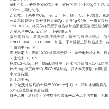
茶叶中Ca：分别先经50℃烘干并碾碎的茶叶0.1000g置于瓷坩
100mL，同时制作。
2. 荔枝、干果中的Ca、Fe、Zn、Ni、Mn、Cu、Pb微量元素
分别称取切碎的新鲜荔枝果肉2g，果皮1g各2份，一份直接放于50
1mL HClO4。将两份样品置于电热板加热消化至溶液澄清透
3. 粟米草中Cu、Zn、Mn、Fe微量元素
微波消解法：将粟米草清洗干净，晾干后剪成小碎块，置于8
HNO3 10mL，H2O2 2mL，加盖。于水浴锅上预加热
4. 白酒中Fe、Mn
直接测定法：吸取10.00mL酒样于杯中，置于电热板加热，设
5. 土壤中Cr、Pb
称取0.2~0.5g土样于50mL烧杯中，用水润湿后加入10m
热板加热温度调至约150℃继续加热，冒浓厚高氯酸白烟时盖上
水定容待测。
6. 土壤中Hg
称取1g预处理后的土样于200mL锥形瓶中，稍加水润湿样品
50mL容量瓶定容后待测。
对样品进行消解是为了使待测金属离子从样品中的有机、无机