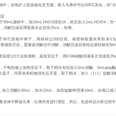
埚中，在电炉上低温碳化至无烟，移入马弗炉中以500℃灰化，待*冷却，加
测定
mL烧杯中，加10mL HNO3浸泡1h，然后加入1mL HClO4；另
明，消解完成后用双蒸水定容至25mL，待测。
0℃烘箱中烤干，再粉碎过200目筛。精密称取粟米草粉末0.
反应，待黄烟挥尽后，置微波消解仪中消解，消解完成后将样品液转移至5
置温度115℃去除酒精，蒸发至近干，用0.5M硝酸溶液多次洗涤至2
L盐酸，于电热板上加热至近干，取下稍冷却后加入5mL硝酸、5mLqi
盖子，待黑色有机物消失后开盖，取下稍冷，加入（1+1）盐酸溶解
，加入混酸5.00mL，加水10mL，加高锰酸钾溶液10mL，在瓶
复合体中释放出来，以便对其进行测定，所以，也是样品分析过程中