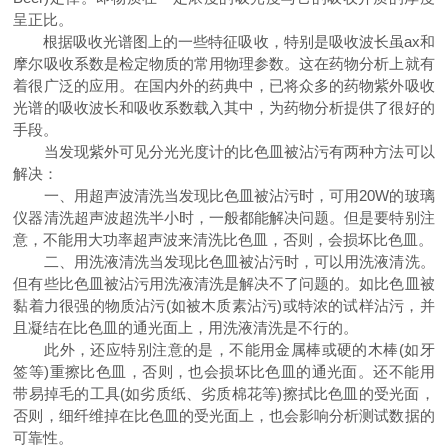
呈正比。
根据吸收光谱图上的一些特征吸收，特别是吸收波长虽ax和
摩尔吸收系数是检定物质的常用物理参数。这在药物分析上就有
着很广泛的应用。在国内外的药典中，已将众多的药物紫外吸收
光谱的吸收波长和吸收系数载入其中，为药物分析提供了很好的
手段。
当发现紫外可见分光光度计的比色皿被沾污有两种方法可以
解决：
一、用超声波清洗当发现比色皿被沾污时，可用20W的玻璃
仪器清洗超声波超洗半小时，一般都能解决问题。但是要特别注
意，不能用大功率超声波来清洗比色皿，否则，会损坏比色皿。
二、用洗液清洗当发现比色皿被沾污时，可以用洗液清洗。
但有些比色皿被沾污用洗液清洗是解决不了问题的。如比色皿被
黏着力很强的物质沾污(如被木质素沾污)或特浓的试样沾污，并
且凝结在比色皿的通光面上，用洗液清洗是不行的。
此外，还应特别注意的是，不能用金属棒或硬的木棒(如牙
签等)重擦比色皿，否则，也会损坏比色皿的通光面。还不能用
带易掉毛的工具(如劣质纸、劣质棉花等)擦拭比色皿的受光面，
否则，细纤维掉在比色皿的受光面上，也会影响分析测试数据的
可靠性。