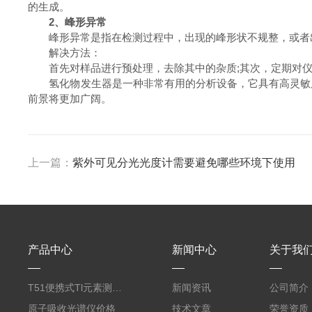
的生成。
2、峰形异常
峰形异常是指在检测过程中，出现的峰形状不规整，或者出
解决方法：
首先对样品进行预处理，去除其中的杂质;其次，定期对仪
氢化物发生器是一种非常有用的分析设备，它具有高灵敏度
前景将更加广阔。
上一篇：
紫外可见分光光度计需要避免哪些环境下使用
产品中心
新闻中心
关于我
T51便携式Tl元素测定仪
新闻资讯
公司简介
原子吸收光谱仪价格
技术文章
荣誉资质