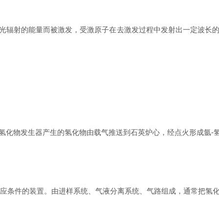
的光辐射的能量而被激发，受激原子在去激发过程中发射出一定波长
氢化物发生器产生的氢化物由载气推送到石英炉心，经点火形成氩-
发应条件的装置。由进样系统、气液分离系统、气路组成，通常把氢化物