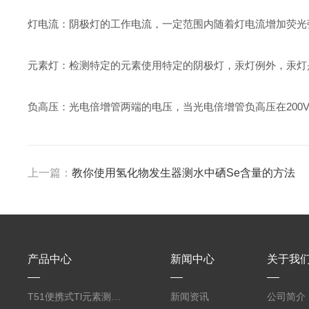
灯电流：阴极灯的工作电流，一定范围内随着灯电流增加荧光
元素灯：检测特定的元素使用特定的阴极灯，汞灯例外，汞灯
负高压：光电倍增管两端的电压，当光电倍增管负高压在200V-
上一篇：
教你使用氢化物发生器测水中硒Se含量的方法
产品中心
新闻中心
关于我
T51便携式Tl元素测定仪
新闻资讯
公司简介