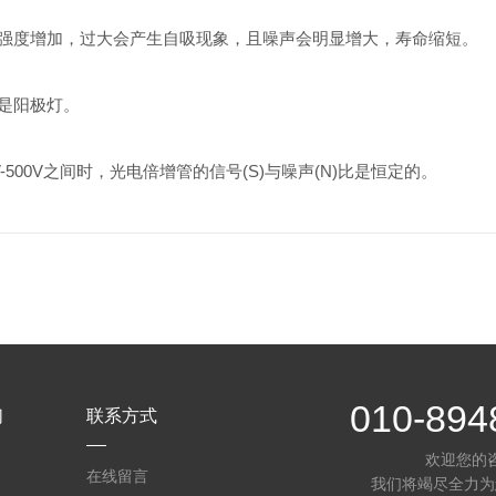
强度增加，过大会产生自吸现象，且噪声会明显增大，寿命缩短。
是阳极灯。
500V之间时，光电倍增管的信号(S)与噪声(N)比是恒定的。
010-894
们
联系方式
欢迎您的
在线留言
我们将竭尽全力为