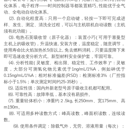
化体系，电子程序——时间控制器等都装置精巧, 性能优于全气
动、全电动自动化体系。
⑵. 自动化程度高：只用一个启动键，轻按一下即可完成进
样、发生、测定、清洗全过程，可以与主机联机自动读数（主机
须有此功能）。
⑶. 电热石英吸收管（原子化器）：装置小巧( 可用于塞曼型
主机上的吸收管)，升温快速, 安装方便，温度稳定，随意调节，
使用寿命比火焰加热长5倍以上, 免去燃料消耗，只要温度降下来
即可迅速改变分析方式。新型材料安全保护套，牢固可靠。
⑷. 分析性能( 灵敏度、检出限、稳定性、工作效率 )*：灵敏
度，大部分可测氢化物元素优于1ng/mL/1%A，例如砷优于
0.15ng/mL/1%A；相对标准偏差(RSD)：检测标准
3
%（厂控指
标小于
1.5
%；单次测定时间约25-35秒）。
⑸. 适应性强：国内外新老型号原子吸收主机都可配用。
⑹. 可靠性高：故障率低，基本没有易损件。
⑺. 重量轻体积小：净重约２.5kg, 长250mm、宽175mm、高
m190m。
⑻. 可适用多种读数方式：峰高读数，峰面积读数，连续读
数。
⑼.
使用条件调定：除载气外，无劳。溶液用量（每次）：