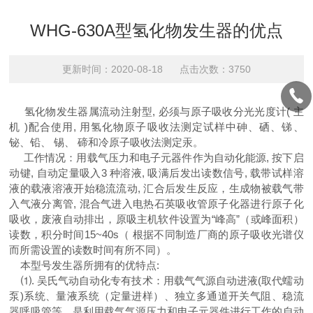
WHG-630A型氢化物发生器的优点
更新时间：2020-08-18 点击次数：3750
氢化物发生器属流动注射型, 必须与原子吸收分光光度计( 主
机 )配合使用, 用氢化物原子吸收法测定试样中砷、硒、锑、
铋、铅、 锡、 碲和冷原子吸收法测定汞。
工作情况：用载气压力和电子元器件作为自动化能源, 按下启
动键, 自动定量吸入3 种溶液, 吸满后发出读数信号, 载带试样溶
液的载液溶液开始稳流流动, 汇合后发生反应，生成物被载气带
入气液分离管, 混合气进入电热石英吸收管原子化器进行原子化
吸收，废液自动排出，原吸主机软件设置为“峰高”（或峰面积）
读数，积分时间15~40s（ 根据不同制造厂商的原子吸收光谱仪
而所需设置的读数时间有所不同）。
本型号发生器所拥有的优特点:
⑴. 吴氏气动自动化专有技术：用载气气源自动进液(取代蠕动
泵)系统、量液系统（定量进样）、独立多通道开关气阻、稳流
器呼吸管等，是利用载气气源压力和电子元器件进行工作的自动