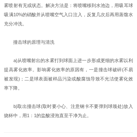
雾喷射有无或状态。解决方法是：将喷嘴移到水池边，用吸耳球
吸满10%的硝酸并从喷嘴空气入口注入，反复几次后再用蒸馏水
充分冲洗。
撞击球的原理与清洗
a)从喷嘴射出的水雾打到球面上进一步形成更细的水雾以利
提高雾化效率。影响雾化效率的原因有，一是撞击球破碎(不易
被发现)；二是球表面被样品污染或酸腐蚀导致不光洁使雾化效
率下降。
b)取出撞击球(取时要小心、注意钢卡不要弹到球颈处)放入
烧杯中，用1：1的盐酸浸泡直至干净为止。