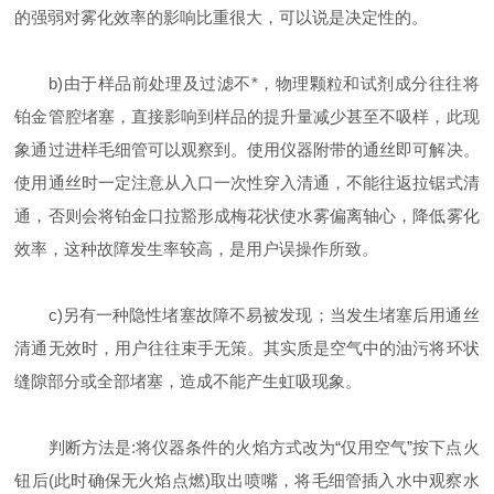
的强弱对雾化效率的影响比重很大，可以说是决定性的。
b)由于样品前处理及过滤不*，物理颗粒和试剂成分往往将
铂金管腔堵塞，直接影响到样品的提升量减少甚至不吸样，此现
象通过进样毛细管可以观察到。使用仪器附带的通丝即可解决。
使用通丝时一定注意从入口一次性穿入清通，不能往返拉锯式清
通，否则会将铂金口拉豁形成梅花状使水雾偏离轴心，降低雾化
效率，这种故障发生率较高，是用户误操作所致。
c)另有一种隐性堵塞故障不易被发现；当发生堵塞后用通丝
清通无效时，用户往往束手无策。其实质是空气中的油污将环状
缝隙部分或全部堵塞，造成不能产生虹吸现象。
判断方法是:将仪器条件的火焰方式改为“仅用空气”按下点火
钮后(此时确保无火焰点燃)取出喷嘴，将毛细管插入水中观察水