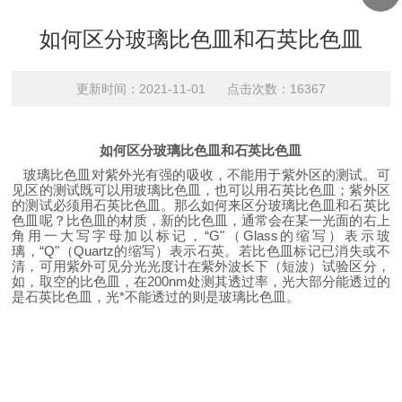
如何区分玻璃比色皿和石英比色皿
更新时间：2021-11-01 点击次数：16367
如何区分玻璃比色皿和石英比色皿
玻璃比色皿对紫外光有强的吸收，不能用于紫外区的测试。可
见区的测试既可以用玻璃比色皿，也可以用石英比色皿；紫外区
的测试必须用石英比色皿。那么如何来区分玻璃比色皿和石英比
色皿呢？比色皿的材质，新的比色皿，通常会在某一光面的右上
角用一大写字母加以标记，
“
G
"
（
Glass
的缩写）表示玻
璃，
“
Q
"
（
Quartz
的缩写）表示石英。若比色皿标记已消失或不
清，可用紫外可见分光光度计在紫外波长下（短波）试验区分，
如，取空的比色皿，在
200nm
处测其透过率，光大部分能透过的
是石
英比色皿，光*不能透过的则是玻璃比色皿。