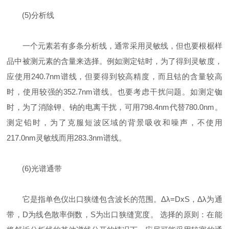
(5)分析线
一个元素若有多条分析线，通常采用灵敏线，但也要根椐样
品中被测元素的含量来选择。例如测定钴时，为了得到灵敏度，
应使用240.7nm谱线，但要得到较高精度，而且钴的含量较高
时，使用较强的352.7nm谱线。也要考虑干扰问题。如测定铷
时，为了消除钾、钠的电离干扰，可用798.4nm代替780.0nm。
测定铅时，为了克服短波区域的背景吸收和噪声，不使用
217.0nm灵敏线而用283.3nm谱线。
(6)光谱通带
它是指单色仪出口狭缝包含波长的范围。Δλ=DxS，Δλ为通
带，D为线色散率倒数，S为出口狭缝宽度。 选择的原则：在能