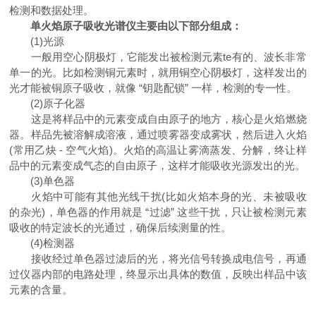
检测和数据处理。
单火焰原子吸收光谱仪主要由以下部分组成：
(1)光源
一般用空心阴极灯，它能发出被检测元素te有的、波长非常
单一的光。比如检测铜元素时，就用铜空心阴极灯，这样发出的
光才能被铜原子吸收，就像 “钥匙配锁” 一样，检测的专一性。
(2)原子化器
这是将样品中的元素变成自由原子的地方，核心是火焰燃烧
器。样品先被溶解成溶液，通过喷雾器变成雾状，然后进入火焰
(常用乙炔 - 空气火焰)。火焰的高温让雾滴蒸发、分解，终让样
品中的元素变成气态的自由原子，这样才能吸收光源发出的光。
(3)单色器
火焰中可能有其他光线干扰(比如火焰本身的光、未被吸收
的杂光)，单色器的作用就是 “过滤” 这些干扰，只让被检测元素
吸收的特定波长的光通过，确保后续测量的性。
(4)检测器
接收经过单色器过滤后的光，将光信号转换成电信号，再通
过仪器内部的电路处理，终显示出具体的数值，反映出样品中该
元素的含量。