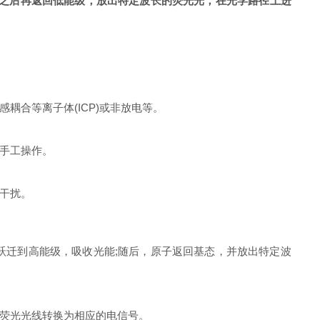
之后再返回低能级，放出特定波长的荧光光，在光学路径上进
合等离子体(ICP)或非放电等。
手工操作。
干扰。
迁到高能级，吸收光能;随后，原子返回基态，并放出特定波
荧光光线转换为相应的电信号。