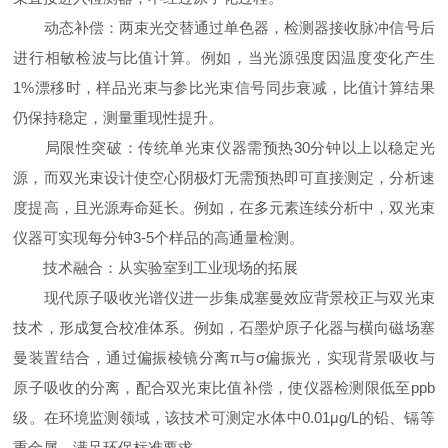
动态补偿：两束光交替通过单色器，检测器接收脉冲信号后
进行相敏检波与比值计算。例如，当光源强度因温度变化产生
1%漂移时，样品光束与参比光束信号同步衰减，比值计算结果
仍保持稳定，测量重现性提升。
局限性突破：传统单光束仪器需预热30分钟以上以稳定光
源，而双光束设计使空心阴极灯无需预热即可直接测定，分析速
度提高，且光源寿命延长。例如，在多元素连续分析中，双光束
仪器可实现每分钟3-5个样品的高通量检测。
技术融合：从实验室到工业现场的拓展
现代原子吸收光谱仪进一步集成塞曼效应背景校正与双光束
技术，形成复合校准体系。例如，石墨炉原子化器与横向磁场塞
曼装置结合，通过偏振棱镜分离π与σ偏振光，实现背景吸收与
原子吸收的分离，配合双光束比值补偿，使仪器检测限低至ppb
级。在环境监测领域，该技术可测定水体中0.01μg/L的铅、镉等
重金属，满足环保标准要求。