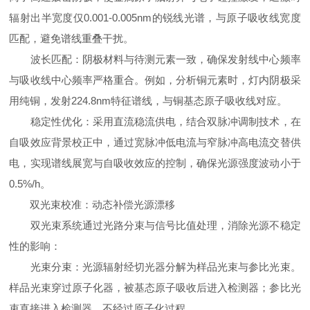
辐射出半宽度仅0.001-0.005nm的锐线光谱，与原子吸收线宽度
匹配，避免谱线重叠干扰。
波长匹配：阴极材料与待测元素一致，确保发射线中心频率
与吸收线中心频率严格重合。例如，分析铜元素时，灯内阴极采
用纯铜，发射224.8nm特征谱线，与铜基态原子吸收线对应。
稳定性优化：采用直流稳流供电，结合双脉冲调制技术，在
自吸效应背景校正中，通过宽脉冲低电流与窄脉冲高电流交替供
电，实现谱线展宽与自吸收效应的控制，确保光源强度波动小于
0.5%/h。
双光束校准：动态补偿光源漂移
双光束系统通过光路分束与信号比值处理，消除光源不稳定
性的影响：
光束分束：光源辐射经切光器分解为样品光束与参比光束。
样品光束穿过原子化器，被基态原子吸收后进入检测器；参比光
束直接进入检测器，不经过原子化过程。