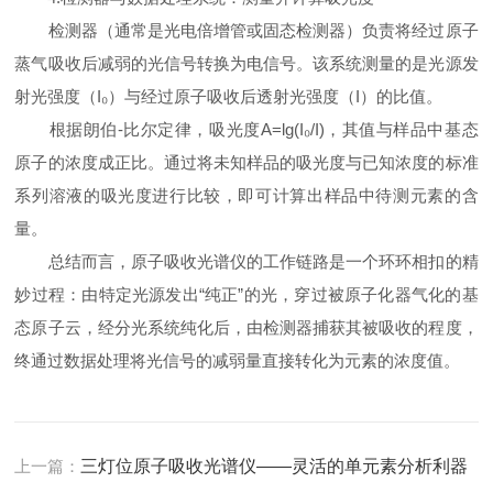
检测器（通常是光电倍增管或固态检测器）负责将经过原子
蒸气吸收后减弱的光信号转换为电信号。该系统测量的是光源发
射光强度（I₀）与经过原子吸收后透射光强度（I）的比值。
根据朗伯-比尔定律，吸光度A=lg(I₀/I)，其值与样品中基态
原子的浓度成正比。通过将未知样品的吸光度与已知浓度的标准
系列溶液的吸光度进行比较，即可计算出样品中待测元素的含
量。
总结而言，原子吸收光谱仪的工作链路是一个环环相扣的精
妙过程：由特定光源发出“纯正”的光，穿过被原子化器气化的基
态原子云，经分光系统纯化后，由检测器捕获其被吸收的程度，
终通过数据处理将光信号的减弱量直接转化为元素的浓度值。
上一篇：
三灯位原子吸收光谱仪——灵活的单元素分析利器