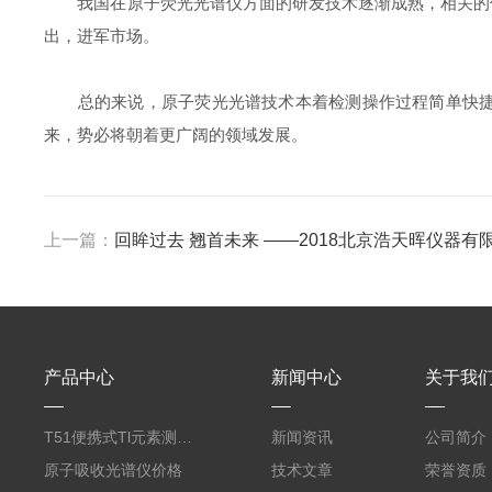
我国在原子荧光光谱仪方面的研发技术逐渐成熟，相关的仪
出，进军市场。
总的来说，原子荧光光谱技术本着检测操作过程简单快捷，
来，势必将朝着更广阔的领域发展。
上一篇：
回眸过去 翘首未来 ——2018北京浩天晖仪器
产品中心
新闻中心
关于我
T51便携式Tl元素测定仪
新闻资讯
公司简介
原子吸收光谱仪价格
技术文章
荣誉资质