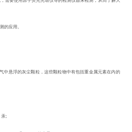
，需要使用原子荧光光谱仪等的检测仪器来检测，从而了解大
测的应用。
气中悬浮的灰尘颗粒，这些颗粒物中有包括重金属元素在内的
汞;