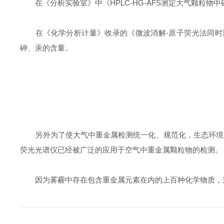
在《分析实验室》中《HPLC-HG-AFS测定大气颗粒物中砷的形态
在《化学分析计量》收录的《微波消解-原子荧光法同时测定P
砷、汞的含量。
另外为了使大气中重金属检测统一化、规范化，生态环境部推出标
荧光光谱仪已经被广泛的应用于空气中重金属颗粒物的检测。
因为雾霾中存在包含重金属元素在内的上百种化学物质，这