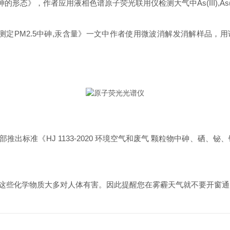
》，作者应用液相色谱原子荧光联用仪检测大气中As(III),As(Ⅴ),
M2.5中砷,汞含量》一文中作者使用微波消解发消解样品，用该仪器
准《HJ 1133-2020 环境空气和废气 颗粒物中砷、硒、
些化学物质大多对人体有害。因此提醒您在雾霾天气就不要开窗通