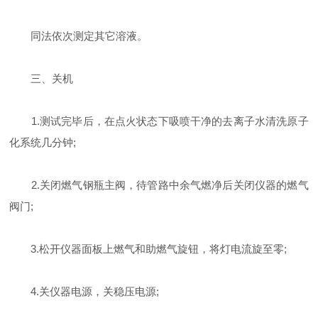
同法依次测定其它溶液。
三、关机
1.测试完毕后，在点火状态下吸喷干净的去离子水清洗原子
化系统几分钟;
2.关闭燃气钢瓶主阀，待管路中余气燃净后关闭仪器的燃气
阀门;
3.松开仪器面板上燃气和助燃气旋钮，将灯电流旋至零;
4.关仪器电源，关稳压电源;