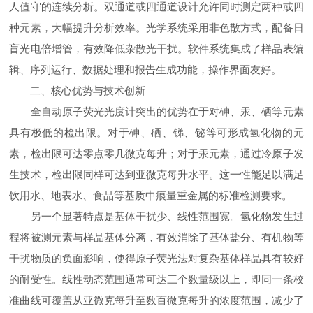
人值守的连续分析。双通道或四通道设计允许同时测定两种或四
种元素，大幅提升分析效率。光学系统采用非色散方式，配备日
盲光电倍增管，有效降低杂散光干扰。软件系统集成了样品表编
辑、序列运行、数据处理和报告生成功能，操作界面友好。
二、核心优势与技术创新
全自动原子荧光光度计突出的优势在于对砷、汞、硒等元素
具有极低的检出限。对于砷、硒、锑、铋等可形成氢化物的元
素，检出限可达零点零几微克每升；对于汞元素，通过冷原子发
生技术，检出限同样可达到亚微克每升水平。这一性能足以满足
饮用水、地表水、食品等基质中痕量重金属的标准检测要求。
另一个显著特点是基体干扰少、线性范围宽。氢化物发生过
程将被测元素与样品基体分离，有效消除了基体盐分、有机物等
干扰物质的负面影响，使得原子荧光法对复杂基体样品具有较好
的耐受性。线性动态范围通常可达三个数量级以上，即同一条校
准曲线可覆盖从亚微克每升至数百微克每升的浓度范围，减少了