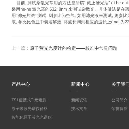
目前, 测试杂散光常用的方法是所谓“ 截止滤光法” ( t he cut of
采用he-ne 激光器的632. 8nm 来测试杂散光。具体做法是在离6
用“滤光片法” 测试, 则参比为空气; 如用滤光液来测试, 则参比为
液, 参比比色皿中装溶解液, 将波长调到相应的波长上( nai 为220
上一篇：
原子荧光光度计的检定——校准中常见问题
产品中心
新闻中心
关于我
T51便携式Tl元素测定仪
新闻资讯
公司简介
原子吸收光谱仪价格
技术文章
荣誉资质
智能化原子荧光光谱仪