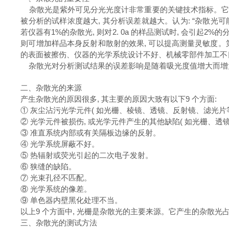
杂散光是紫外可见分光光度计非常重要的关键技术指标。它是
被分析的试样浓度越大, 其分析误差就越大。认为: “杂散光
若仪器有1%的杂散光, 则对2. 0a 的样品测试时, 会引起
则可增加样品本身反射和散射的效果, 可以提高测量灵敏度
的表面被擦伤、仪器的光学系统设计不好、机械零部件加工不良
杂散光对分析测试结果的误差影响是随着吸光度值增大而增大
二、杂散光的来源
产生杂散光的原因很多, 其主要的原因大致有以下9 个方面:
① 灰尘沾污光学元件( 如光栅、棱镜、透镜、反射镜、滤光片
② 光学元件被损伤, 或光学元件产生的其他缺陷( 如光栅、
③ 准直系统内部或有关隔板边缘的反射。
④ 光学系统屏蔽不好。
⑤ 热辐射或荧光引起的二次电子发射。
⑥ 狭缝的缺陷。
⑦ 光束孔径不匹配。
⑧ 光学系统的像差。
⑨ 单色器内壁黑化处理不当。
以上9 个方面中, 光栅是杂散光的主要来源。它产生的杂散光
三、杂散光的测试方法