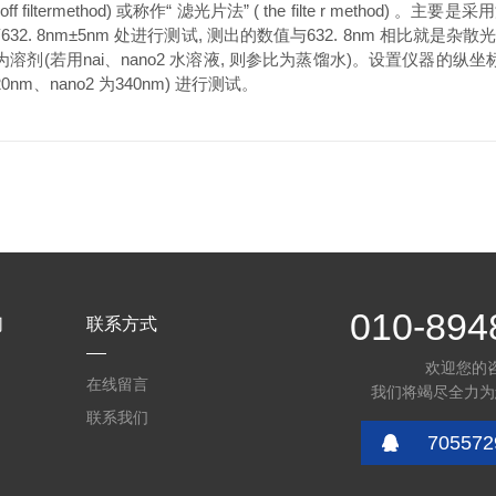
f filtermethod) 或称作“ 滤光片法” ( the filte r m
32. 8nm±5nm 处进行测试, 测出的数值与632. 8nm 相比就是杂散光
溶剂(若用nai、nano2 水溶液, 则参比为蒸馏水)。设置仪器的纵坐标为
nm、nano2 为340nm) 进行测试。
010-894
们
联系方式
欢迎您的
在线留言
我们将竭尽全力为
联系我们
705572