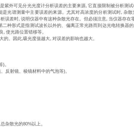
紫外可见分光光度计分析误差的主要来源, 它直接限制被分析测试
可能是光谱测量中主要误差的来源。尤其对高浓度的分析测试时, 杂散
2%的分析误差时, 说明仪器中有这种杂散光存在。但必须注意, 当仪器
。第二种形式是指测试波长以外的、偏离正常光路而到达光电转换器
, 使光路位置错移等。
的。因此,吸光度值越大, 对误差的影响也越大。
等)。
透镜、反射镜、棱镜材料中的气泡等)。
占总杂散光的80%以上。