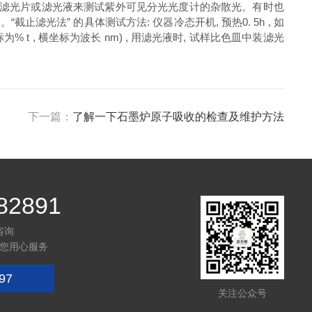
ethod) 。主要是采用滤光片或滤光液来测试紫外可见分光光度计的杂散光。有时也
。“截止滤光法” 的具体测试方法: 仪器冷态开机, 预热0. 5h , 如
% t , 横坐标为波长 nm) , 用滤光液时, 试样比色皿中装滤光
下一篇：
了解一下石墨炉原子吸收的检查及维护方法
82891
咨询
您用心服务
97
关注公众号