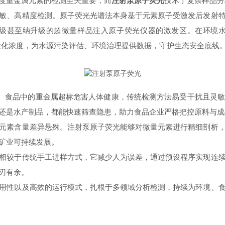
度重金属元素的检测至关重要，而
注射泵原子荧光
技术于复杂样品分
、高精度检测。原子荧光光谱法本身基于元素原子受激发后发射特
级甚至纳升级的超微量样品注入原子荧光仪器的激发区。在环境
，量化浓度，为水源污染评估、环境治理提供数据，守护生态安全底线
。食品中的重金属超标危害人体健康，传统检测方法易受干扰且灵敏
还是水产制品，都能快速筛查隐患，助力食品企业严格把控原料与成
素含量差异悬殊。注射泵原子荧光能够对微量元素进行精细剖析，
矿业可持续发展。
较于传统手工进样方式，它减少人为误差，通过预设程序实现连续
刃有余。
性以及高效的运行模式，扎根于多领域分析检测，持续为环境、食