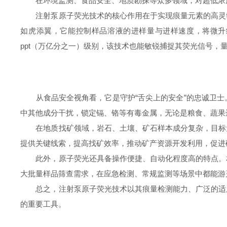
在环境监测、食品安全、地质勘探等众多领域，对超低浓
注射泵原子荧光技术的核心作用在于实现痕量元素的高灵敏
如虎添翼，它能控制样品溶液的进样量与进样速度，将微升
ppt（万亿分之一）级别，该技术也能敏锐捕捉其荧光信号
从食品安全视角看，它是守护“舌尖上的安全”的忠诚卫士
中其他成分干扰，锁定镉、铬等有毒金属，无论是粮食、蔬果
在地质找矿领域，岩石、土壤、矿石样本成分复杂，目标元
提供关键线索，提高找矿效率，推动矿产资源开发利用，促进
此外，原子荧光还具备操作便捷、自动化程度高的特点。相
大批量样品筛查需求，在应急检测、常规监测等场景中都能游
总之，注射泵原子荧光技术以其痕量检测能力、广泛的适用
的重要工具。