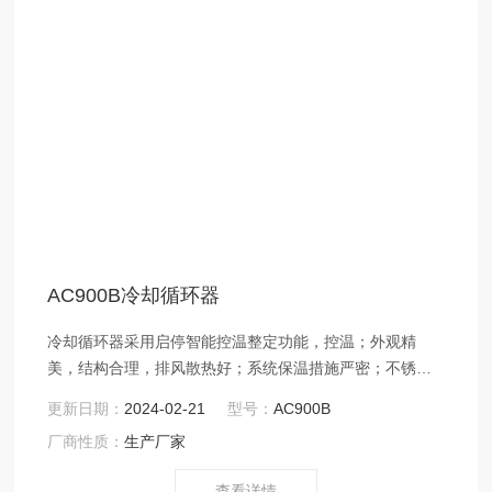
AC900B冷却循环器
冷却循环器采用启停智能控温整定功能，控温；外观精
美，结构合理，排风散热好；系统保温措施严密；不锈钢
开口浴槽，便于清洗；可选水位、水流、高低温报警信号
更新日期：
2024-02-21
型号：
AC900B
输出；全不锈钢管件及水泵，减少污染；可内置过滤装
厂商性质：
生产厂家
置，颗粒物过滤及离子净化树脂；减震良好，噪音低。
查看详情