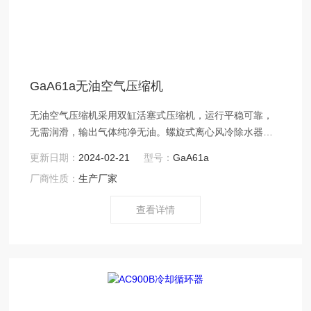
GaA61a无油空气压缩机
无油空气压缩机采用双缸活塞式压缩机，运行平稳可靠，
无需润滑，输出气体纯净无油。螺旋式离心风冷除水器，
快速冷却压缩空气，离心分离冷凝水，经济高效。箱式设
更新日期：
2024-02-21
型号：
GaA61a
计，蛋窝式吸音海绵，噪音更低。
厂商性质：
生产厂家
查看详情