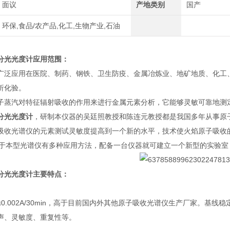
面议
产地类别
国产
环保,食品/农产品,化工,生物产业,石油
分光光度计
应用范围：
广泛应用在医院、制药、钢铁、卫生防疫、金属冶炼业、地矿地质、化工
析化验。
子蒸汽对特征辐射吸收的作用来进行金属元素分析，它能够灵敏可靠地测
分光光度计
，研制本仪器的吴廷照教授和陈连元教授都是我国多年从事原
收光谱仪的元素测试灵敏度提高到一个新的水平，技术使火焰原子吸收的灵敏度达到
A)，由于本型光谱仪有多种应用方法，配备一台仪器就可建立一个新型的实
分光光度计主要特点：
0.002A/30min，高于目前国内外其他原子吸收光谱仪生产厂家。基
声、灵敏度、重复性等。