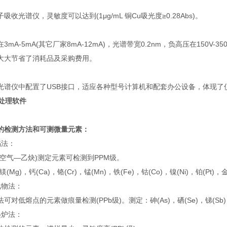
收光谱仪，灵敏度可以达到(1μg/mL 铜Cu吸光度≥0.28Abs)。
3mA-5mA(其它厂家8mA-12mA)，光谱带宽0.2nm，负高压在15
大大节省了消耗品及采购费用。
光谱仪中配置了USB接口，适应各种型号计算机和配套办公设备，体现了
息处理软件
的检测方法和可测微量元素：
焰法：
空气—乙炔)测定元素可检测到PPM级。
镁(Mg)，钙(Ca)，铬(Cr)，锰(Mn)，铁(Fe)，钴(Co)，镍(Ni)，铂(Pt)，
化物法：
对低熔点的元素做痕量检测(PPb级)。测定：砷(As)，硒(Se)，锑(Sb)，铋(B
墨炉法：