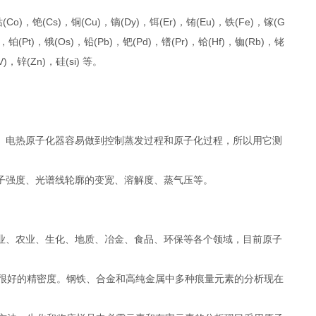
钴(Co)，铯(Cs)，铜(Cu)，镝(Dy)，铒(Er)，铕(Eu)，铁(Fe)，镓(G
)，铂(Pt)，锇(Os)，铅(Pb)，钯(Pd)，镨(Pr)，铪(Hf)，铷(Rb)，铑
V)，锌(Zn)，硅(si) 等。
。电热原子化器容易做到控制蒸发过程和原子化过程，所以用它测
子强度、光谱线轮廓的变宽、溶解度、蒸气压等。
业、农业、生化、地质、冶金、食品、环保等各个领域，目前原子
和很好的精密度。钢铁、合金和高纯金属中多种痕量元素的分析现在