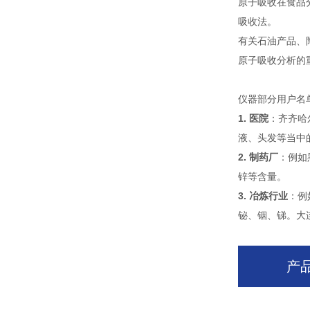
原子吸收在食品
吸收法。
有关石油产品、
原子吸收分析的
仪器部分用户名
1. 医院
：齐齐哈
液、头发等当中
2. 制药厂
：例如
锌等含量。
3. 冶炼行业
：例
铋、铟、锑。大
产