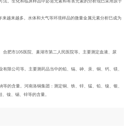
析方法。生化和临床样品中必需元素和有害元素的分析现巳采用原子
年来越来越多。水体和大气等环境样品的微量金属元素分析巳成为
合肥市105医院、巢湖市第二人民医院等。主要测定血液、尿
业有限公司等。主要测药品当中的铅、镉、砷、汞、铜、钙、镁、
钠等的含量。河南洛铜集团：测定铜、铁、锌、猛、铅、镍、银、
硅、镍、锡、锌等的含量。