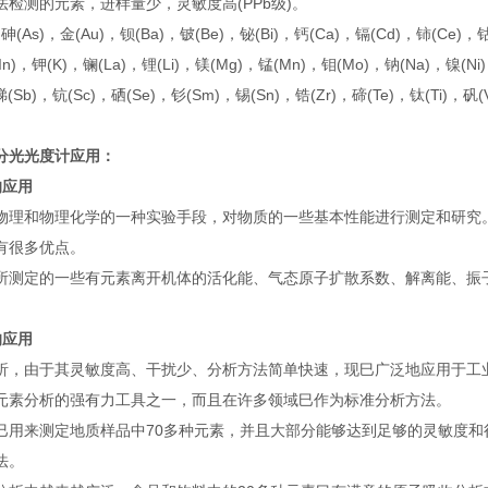
检测的元素，进样量少，灵敏度高(PPb级)。
，砷(As)，金(Au)，钡(Ba)，铍(Be)，铋(Bi)，钙(Ca)，镉(Cd)，铈(Ce)，
In)，钾(K)，镧(La)，锂(Li)，镁(Mg)，锰(Mn)，钼(Mo)，钠(Na)，镍(Ni
锑(Sb)，钪(Sc)，硒(Se)，钐(Sm)，锡(Sn)，锆(Zr)，碲(Te)，钛(Ti)，矾(
分光光度计应用：
的应用
物理和物理化学的一种实验手段，对物质的一些基本性能进行测定和研究
有很多优点。
所测定的一些有元素离开机体的活化能、气态原子扩散系数、解离能、振
的应用
析，由于其灵敏度高、干扰少、分析方法简单快速，现巳广泛地应用于工
元素分析的强有力工具之一，而且在许多领域巳作为标准分析方法。
巳用来测定地质样品中70多种元素，并且大部分能够达到足够的灵敏度
法。