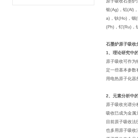
原子吸收石墨炉法
银(Ag)，铝(Al)
a)，钬(Ho)，铟(
(Ph)，钌(Ru)，
石墨炉原子吸收
1、理论研究中
原子吸收可作为
定一些基本参数
用电热原子化器
2、元素分析中
原子吸收光谱分
吸收巳成为金属
目前原子吸收法
也多用原子吸收