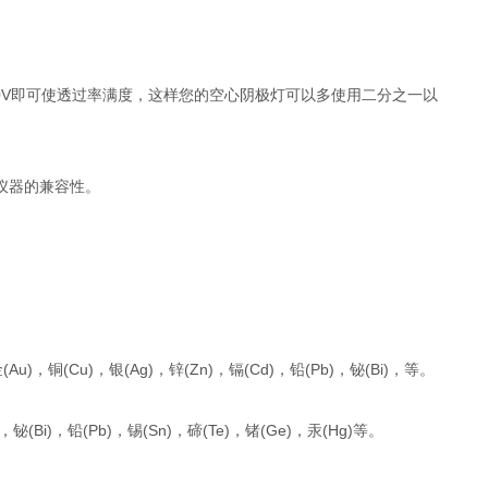
0V-350V即可使透过率满度，这样您的空心阴极灯可以多使用二分之一以
仪器的兼容性。
金(Au)，铜(Cu)，银(Ag)，锌(Zn)，镉(Cd)，铅(Pb)，铋(Bi)，等。
i)，铅(Pb)，锡(Sn)，碲(Te)，锗(Ge)，汞(Hg)等。