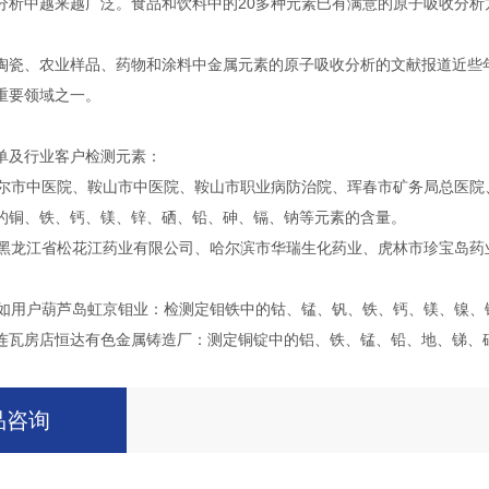
分析中越来越广泛。食品和饮料中的20多种元素巳有满意的原子吸收分
陶瓷、农业样品、药物和涂料中金属元素的原子吸收分析的文献报道近些
重要领域之一。
单及行业客户检测元素：
尔市中医院、鞍山市中医院、鞍山市职业病防治院、珲春市矿务局总医院、
的铜、铁、钙、镁、锌、硒、铅、砷、镉、钠等元素的含量。
黑龙江省松花江药业有限公司、哈尔滨市华瑞生化药业、虎林市珍宝岛药
如用户葫芦岛虹京钼业：检测定钼铁中的钴、锰、钒、铁、钙、镁、镍、
连瓦房店恒达有色金属铸造厂：测定铜锭中的铝、铁、锰、铅、地、锑、
品咨询